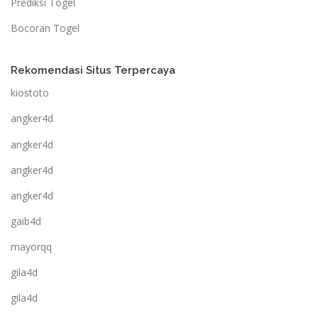
Prediksi Togel
Bocoran Togel
Rekomendasi Situs Terpercaya
kiostoto
angker4d
angker4d
angker4d
angker4d
gaib4d
mayorqq
gila4d
gila4d