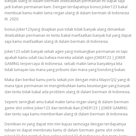
banyak ulang di dalam bermain disebabkan permainan ini dapat saja
jadi bahan permainan kam. Dengan terdapatnya bonus Joker123 bakal
membuat kamu makin lama ringan ulang di dalam bermain di Indonesia
th. 2020.
bonus Joker123yang disajikan pun tidak tidak banyak ulang dimainkan
disebabkan permainan ini tentu bakal manfaatkan banyak hal yang dapat
saja kamu manfaatkan ulang di dalam bermain di Indonesia.
Joker123 udah banyak sekali agen yang meluangkan permainan ini tapi
apakah kamu udah tau bahwa mereka adalah agen JOKER123 | JOKER
GAMING terpercaya di Indonesia. sebab makin lama banyaknya kita
tidak lumayan tau mana yang pribumi dan mana yang bondong bukan.
Maka dari berikut kamu perlu sekali join dengan mitra MayorQQ yang di
mana type permainan ini mengimbuhkan kamu keuntungan yang banyak
dan tentu tidak bakal ada problem ulang di dalam bermain di Indonesia.
Seperti seringkali amu bakal makin lama ringan ulang di dalam bermain
game slot online Joker123 dan tembak ikan JOKER123 | JOKER GAMING
dan tentu saja kamu memberikan ulang di dalam bermain di Indonesia.
Demikian ini yang dapat min min kupas semoaga dengan terdapatnya
tulisan ini dapat membnatu kamu di dalam bermain game slot online