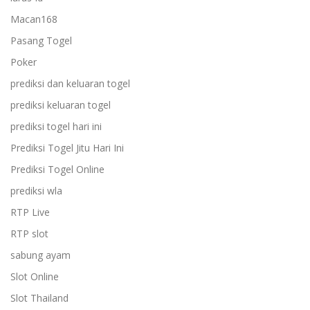
Macan168
Pasang Togel
Poker
prediksi dan keluaran togel
prediksi keluaran togel
prediksi togel hari ini
Prediksi Togel Jitu Hari Ini
Prediksi Togel Online
prediksi wla
RTP Live
RTP slot
sabung ayam
Slot Online
Slot Thailand