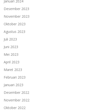
Januari 2024
Desember 2023
November 2023
Oktober 2023
Agustus 2023
Juli 2023
Juni 2023
Mei 2023
April 2023
Maret 2023
Februari 2023
Januari 2023
Desember 2022
November 2022
Oktober 2022