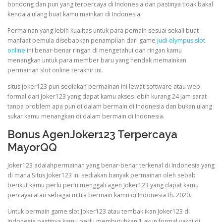
bondong dan pun yang terpercaya di Indonesia dan pastinya tidak bakal
kendala ulang buat kamu mainkan di Indonesia.
Permainan yang lebih kualitas untuk para pemain sesuai sekali buat
manfaat pemula disebabkan penampilan dari game
judi olympus slot
online
ini benar-benar ringan di mengetahui dan ringan kamu
menangkan untuk para member baru yang hendak memainkan
permainan slot online terakhir ini.
situs joker123 pun sediakan permainan ini lewat software atau web
formal dari Joker123 yang dapat kamu akses lebih kurang 24 jam sarat
tanpa problem apa pun di dalam bermain di Indonesia dan bukan ulang
sukar kamu menangkan di dalam bermain di Indonesia.
Bonus AgenJoker123 Terpercaya
MayorQQ
Joker123 adalahpermainan yang benar-benar terkenal di Indonesia yang
di mana Situs Joker123 ini sediakan banyak permainan oleh sebab
berikut kamu perlu perlu menggali agen Joker123 yang dapat kamu
percayai atau sebagai mitra bermain kamu di Indonesia th. 2020.
Untuk bermain game slot Joker123 atau tembak ikan Joker123 di
Indonesia pastinya kamu perlu membutuhkan 1 akun formal yakni di