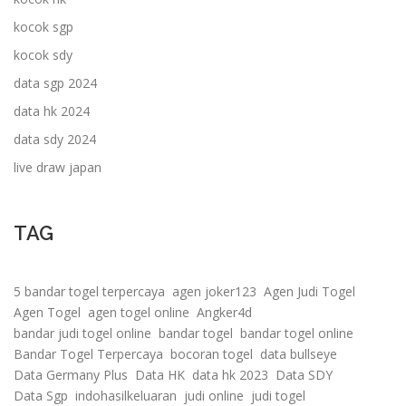
kocok sgp
kocok sdy
data sgp 2024
data hk 2024
data sdy 2024
live draw japan
TAG
5 bandar togel terpercaya
agen joker123
Agen Judi Togel
Agen Togel
agen togel online
Angker4d
bandar judi togel online
bandar togel
bandar togel online
Bandar Togel Terpercaya
bocoran togel
data bullseye
Data Germany Plus
Data HK
data hk 2023
Data SDY
Data Sgp
indohasilkeluaran
judi online
judi togel