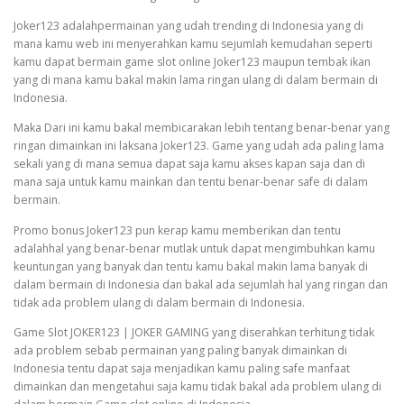
Joker123 adalahpermainan yang udah trending di Indonesia yang di
mana kamu web ini menyerahkan kamu sejumlah kemudahan seperti
kamu dapat bermain game slot online Joker123 maupun tembak ikan
yang di mana kamu bakal makin lama ringan ulang di dalam bermain di
Indonesia.
Maka Dari ini kamu bakal membicarakan lebih tentang benar-benar yang
ringan dimainkan ini laksana Joker123. Game yang udah ada paling lama
sekali yang di mana semua dapat saja kamu akses kapan saja dan di
mana saja untuk kamu mainkan dan tentu benar-benar safe di dalam
bermain.
Promo bonus Joker123 pun kerap kamu memberikan dan tentu
adalahhal yang benar-benar mutlak untuk dapat mengimbuhkan kamu
keuntungan yang banyak dan tentu kamu bakal makin lama banyak di
dalam bermain di Indonesia dan bakal ada sejumlah hal yang ringan dan
tidak ada problem ulang di dalam bermain di Indonesia.
Game Slot JOKER123 | JOKER GAMING yang diserahkan terhitung tidak
ada problem sebab permainan yang paling banyak dimainkan di
Indonesia tentu dapat saja menjadikan kamu paling safe manfaat
dimainkan dan mengetahui saja kamu tidak bakal ada problem ulang di