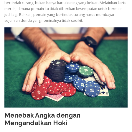
bertindak curang, bukan hanya kartu kuning yang keluar. Melainkan kartu
merah, dimana pemain itu tidak diberikan kesempatan untuk bermain
judi lagi. Bahkan, pemain yang bertindak curang harus membayar
sejumlah denda yang nominalnya tidak sedikit.
Menebak Angka dengan
Mengandalkan Hoki