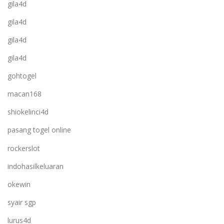
gila4d
gila4d
gila4d
gila4d
gohtogel
macan168
shiokelinci4d
pasang togel online
rockerslot
indohasilkeluaran
okewin
syair sgp
lurus4d