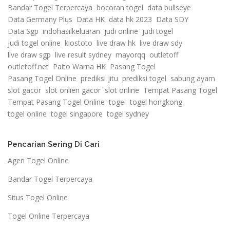
Bandar Togel Terpercaya
bocoran togel
data bullseye
Data Germany Plus
Data HK
data hk 2023
Data SDY
Data Sgp
indohasilkeluaran
judi online
judi togel
judi togel online
kiostoto
live draw hk
live draw sdy
live draw sgp
live result sydney
mayorqq
outletoff
outletoff.net
Paito Warna HK
Pasang Togel
Pasang Togel Online
prediksi jitu
prediksi togel
sabung ayam
slot gacor
slot onlien gacor
slot online
Tempat Pasang Togel
Tempat Pasang Togel Online
togel
togel hongkong
togel online
togel singapore
togel sydney
Pencarian Sering Di Cari
Agen Togel Online
Bandar Togel Terpercaya
Situs Togel Online
Togel Online Terpercaya