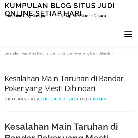
Lompat
KUMPULAN BLOG SITUS JUDI
ke
ONLINE SETIAP HARI
konten
Kumpulan Blog Situs Judi Online Setiap Hari Mudah Dibaca
Menu
Beranda
»
Kesalahan Main Taruhan di Bandar Poker yang Mesti Dihindari
Kesalahan Main Taruhan di Bandar
Poker yang Mesti Dihindari
DIPOSKAN PADA
OKTOBER 2, 2021
OLEH
ADMIN
Kesalahan Main Taruhan di