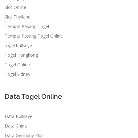
Slot Online
Slot Thailand
Tempat Pasang Togel
Tempat Pasang Togel Online
togel bullseye
Togel Hongkong
Togel Online
Togel Sidney
Data Togel Online
Data Bullseye
Data China
Data Germany Plus