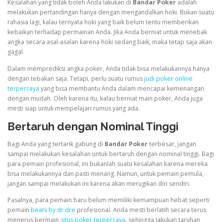
Kesalahan yang tidak boleh Anda lakukan di
Bandar Poker
adalah
melakukan pertandingan hanya dengan mengandalkan hoki. Bukan suatu
rahasia lagi, kalau ternyata hoki yang baik belum tentu memberikan
kebaikan terhadap permainan Anda. Jika Anda berniat untuk menebak
angka secara asal-asalan karena hoki sedang baik, maka tetap saja akan
gagal.
Dalam memprediksi angka poker, Anda tidak bisa melakukannya hanya
dengan tebakan saja. Tetapi, perlu suatu rumus
judi poker online
terpercaya
yang bisa membantu Anda dalam mencapai kemenangan
dengan mudah. Oleh karena itu, kalau berniat main poker, Anda juga
mesti siap untuk mempelajari rumus yang ada.
Bertaruh dengan Nominal Tinggi
Bagi Anda yang tertarik gabung di
Bandar Poker
terbesar, jangan
sampai melakukan kesalahan untuk bertaruh dengan nominal tinggi. Bagi
para pemain profesional, ini bukanlah suatu kesalahan karena mereka
bisa melakukannya dan pasti menang. Namun, untuk pemain pemula,
jangan sampai melakukan ini karena akan merugikan diri sendiri.
Pasalnya, para pemain baru belum memiliki kemampuan hebat seperti
pemain
beats by dr dre
profesional. Anda mesti berlatih secara terus
menerus bermain
situs poker terpercaya
, sehingga lakukan taruhan