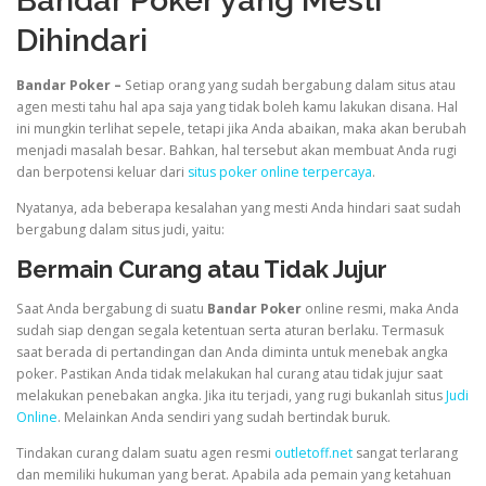
Bandar Poker yang Mesti
Dihindari
Bandar Poker –
Setiap orang yang sudah bergabung dalam situs atau
agen mesti tahu hal apa saja yang tidak boleh kamu lakukan disana. Hal
ini mungkin terlihat sepele, tetapi jika Anda abaikan, maka akan berubah
menjadi masalah besar. Bahkan, hal tersebut akan membuat Anda rugi
dan berpotensi keluar dari
situs poker online terpercaya
.
Nyatanya, ada beberapa kesalahan yang mesti Anda hindari saat sudah
bergabung dalam situs judi, yaitu:
Bermain Curang atau Tidak Jujur
Saat Anda bergabung di suatu
Bandar Poker
online resmi, maka Anda
sudah siap dengan segala ketentuan serta aturan berlaku. Termasuk
saat berada di pertandingan dan Anda diminta untuk menebak angka
poker. Pastikan Anda tidak melakukan hal curang atau tidak jujur saat
melakukan penebakan angka. Jika itu terjadi, yang rugi bukanlah situs
Judi
Online
. Melainkan Anda sendiri yang sudah bertindak buruk.
Tindakan curang dalam suatu agen resmi
outletoff.net
sangat terlarang
dan memiliki hukuman yang berat. Apabila ada pemain yang ketahuan