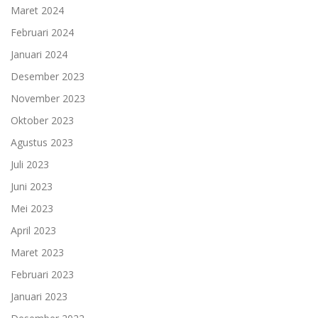
Maret 2024
Februari 2024
Januari 2024
Desember 2023
November 2023
Oktober 2023
Agustus 2023
Juli 2023
Juni 2023
Mei 2023
April 2023
Maret 2023
Februari 2023
Januari 2023