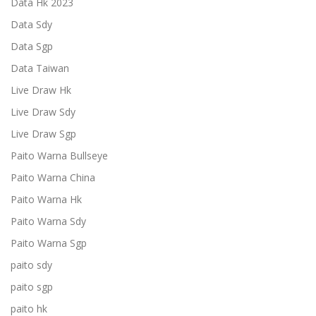
Data Hk 2023
Data Sdy
Data Sgp
Data Taiwan
Live Draw Hk
Live Draw Sdy
Live Draw Sgp
Paito Warna Bullseye
Paito Warna China
Paito Warna Hk
Paito Warna Sdy
Paito Warna Sgp
paito sdy
paito sgp
paito hk