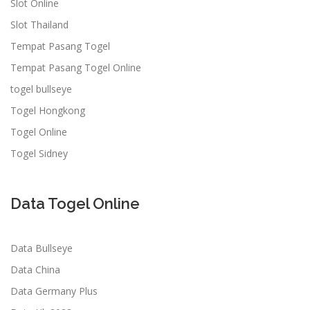
Slot Online
Slot Thailand
Tempat Pasang Togel
Tempat Pasang Togel Online
togel bullseye
Togel Hongkong
Togel Online
Togel Sidney
Data Togel Online
Data Bullseye
Data China
Data Germany Plus