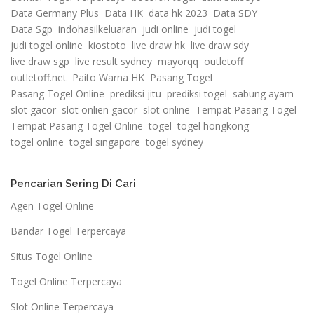
Data Germany Plus
Data HK
data hk 2023
Data SDY
Data Sgp
indohasilkeluaran
judi online
judi togel
judi togel online
kiostoto
live draw hk
live draw sdy
live draw sgp
live result sydney
mayorqq
outletoff
outletoff.net
Paito Warna HK
Pasang Togel
Pasang Togel Online
prediksi jitu
prediksi togel
sabung ayam
slot gacor
slot onlien gacor
slot online
Tempat Pasang Togel
Tempat Pasang Togel Online
togel
togel hongkong
togel online
togel singapore
togel sydney
Pencarian Sering Di Cari
Agen Togel Online
Bandar Togel Terpercaya
Situs Togel Online
Togel Online Terpercaya
Slot Online Terpercaya