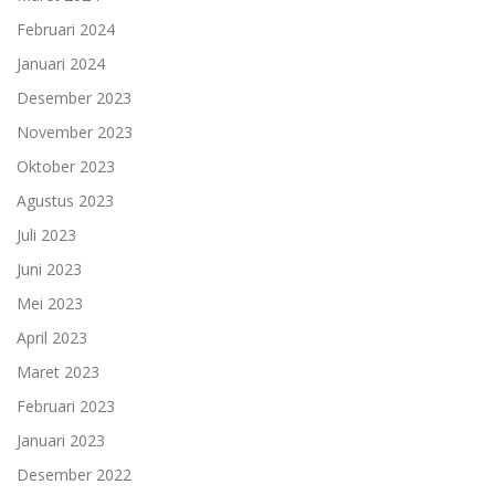
Februari 2024
Januari 2024
Desember 2023
November 2023
Oktober 2023
Agustus 2023
Juli 2023
Juni 2023
Mei 2023
April 2023
Maret 2023
Februari 2023
Januari 2023
Desember 2022