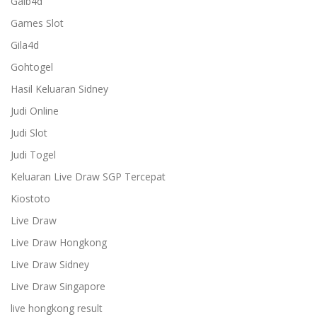
Gaib4d
Games Slot
Gila4d
Gohtogel
Hasil Keluaran Sidney
Judi Online
Judi Slot
Judi Togel
Keluaran Live Draw SGP Tercepat
Kiostoto
Live Draw
Live Draw Hongkong
Live Draw Sidney
Live Draw Singapore
live hongkong result