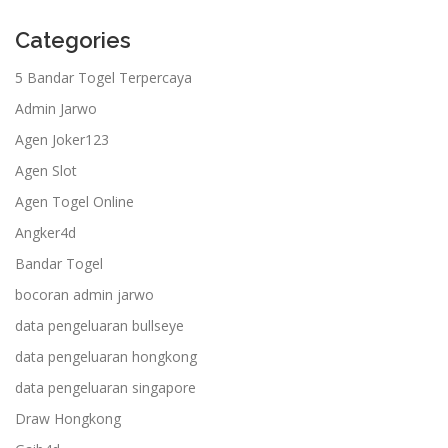
Categories
5 Bandar Togel Terpercaya
Admin Jarwo
Agen Joker123
Agen Slot
Agen Togel Online
Angker4d
Bandar Togel
bocoran admin jarwo
data pengeluaran bullseye
data pengeluaran hongkong
data pengeluaran singapore
Draw Hongkong