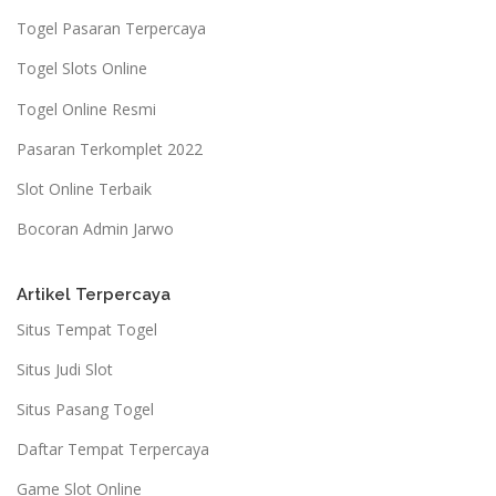
Togel Pasaran Terpercaya
Togel Slots Online
Togel Online Resmi
Pasaran Terkomplet 2022
Slot Online Terbaik
Bocoran Admin Jarwo
Artikel Terpercaya
Situs Tempat Togel
Situs Judi Slot
Situs Pasang Togel
Daftar Tempat Terpercaya
Game Slot Online