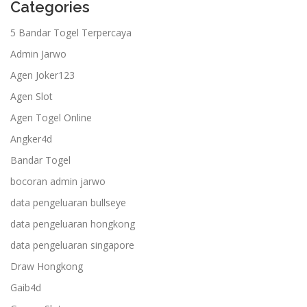
Categories
5 Bandar Togel Terpercaya
Admin Jarwo
Agen Joker123
Agen Slot
Agen Togel Online
Angker4d
Bandar Togel
bocoran admin jarwo
data pengeluaran bullseye
data pengeluaran hongkong
data pengeluaran singapore
Draw Hongkong
Gaib4d