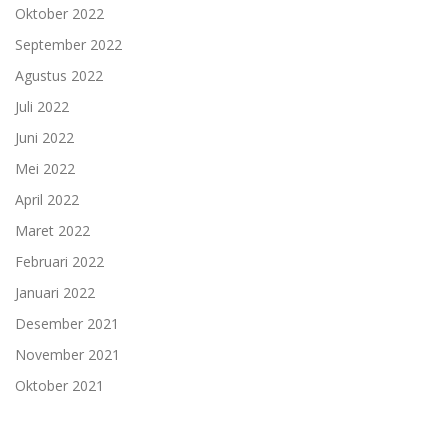
Oktober 2022
September 2022
Agustus 2022
Juli 2022
Juni 2022
Mei 2022
April 2022
Maret 2022
Februari 2022
Januari 2022
Desember 2021
November 2021
Oktober 2021