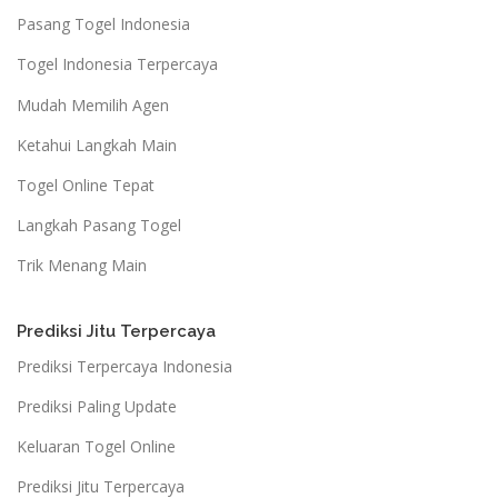
Pasang Togel Indonesia
Togel Indonesia Terpercaya
Mudah Memilih Agen
Ketahui Langkah Main
Togel Online Tepat
Langkah Pasang Togel
Trik Menang Main
Prediksi Jitu Terpercaya
Prediksi Terpercaya Indonesia
Prediksi Paling Update
Keluaran Togel Online
Prediksi Jitu Terpercaya