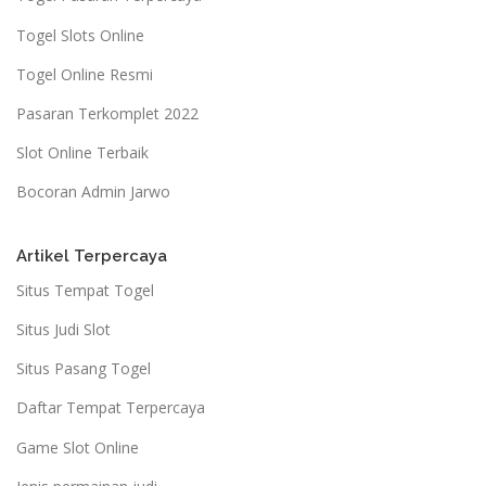
Togel Slots Online
Togel Online Resmi
Pasaran Terkomplet 2022
Slot Online Terbaik
Bocoran Admin Jarwo
Artikel Terpercaya
Situs Tempat Togel
Situs Judi Slot
Situs Pasang Togel
Daftar Tempat Terpercaya
Game Slot Online