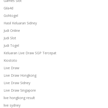
Games Slot
Gila4d
Gohtogel
Hasil Keluaran Sidney
Judi Online
Judi Slot
Judi Togel
Keluaran Live Draw SGP Tercepat
Kiostoto
Live Draw
Live Draw Hongkong
Live Draw Sidney
Live Draw Singapore
live hongkong result
live sydney