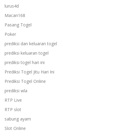
lurus4d
Macan168
Pasang Togel
Poker
prediksi dan keluaran togel
prediksi keluaran togel
prediksi togel hari ini
Prediksi Togel Jitu Hari Ini
Prediksi Togel Online
prediksi wla
RTP Live
RTP slot
sabung ayam
Slot Online