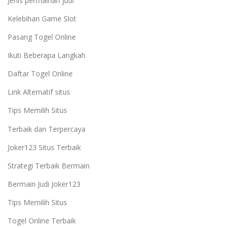
Jenis permainan judi
Kelebihan Game Slot
Pasang Togel Online
Ikuti Beberapa Langkah
Daftar Togel Online
Link Alternatif situs
Tips Memilih Situs
Terbaik dan Terpercaya
Joker123 Situs Terbaik
Strategi Terbaik Bermain
Bermain Judi Joker123
Tips Memilih Situs
Togel Online Terbaik