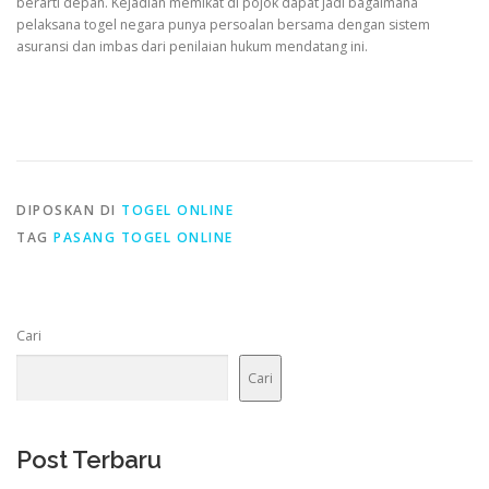
berarti depan. Kejadian memikat di pojok dapat jadi bagaimana
pelaksana togel negara punya persoalan bersama dengan sistem
asuransi dan imbas dari penilaian hukum mendatang ini.
DIPOSKAN DI
TOGEL ONLINE
TAG
PASANG TOGEL ONLINE
Cari
Cari
Post Terbaru