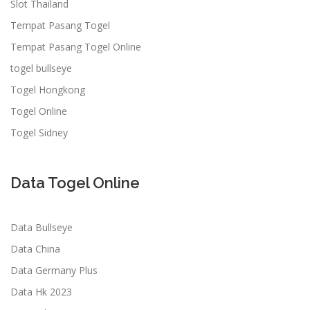
Slot Thailand
Tempat Pasang Togel
Tempat Pasang Togel Online
togel bullseye
Togel Hongkong
Togel Online
Togel Sidney
Data Togel Online
Data Bullseye
Data China
Data Germany Plus
Data Hk 2023