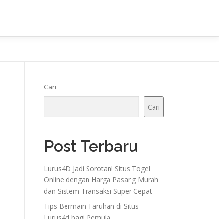
Cari
Cari
Post Terbaru
Lurus4D Jadi Sorotan! Situs Togel
Online dengan Harga Pasang Murah
dan Sistem Transaksi Super Cepat
Tips Bermain Taruhan di Situs
Lurus4d bagi Pemula