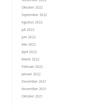
Oktober 2022
September 2022
Agustus 2022
Juli 2022
Juni 2022
Mei 2022
April 2022
Maret 2022
Februari 2022
Januari 2022
Desember 2021
November 2021
Oktober 2021