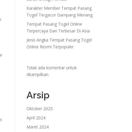
Karakter Member Tempat Pasang
Togel Tergacor Gampang Menang
n
Tempat Pasang Togel Online
Terpercaya Dan Terbesar Di Asia
Jenis Angka Tempat Pasang Togel
Online Resmi Terpopuler
ar
Tidak ada komentar untuk
ditampilkan.
Arsip
Oktober 2025
April 2024
us
Maret 2024