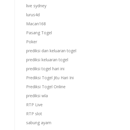
live sydney
lurus4d
Macan168
Pasang Togel
Poker
prediksi dan keluaran togel
prediksi keluaran togel
prediksi togel hari ini
Prediksi Togel Jitu Hari Ini
Prediksi Togel Online
prediksi wla
RTP Live
RTP slot
sabung ayam