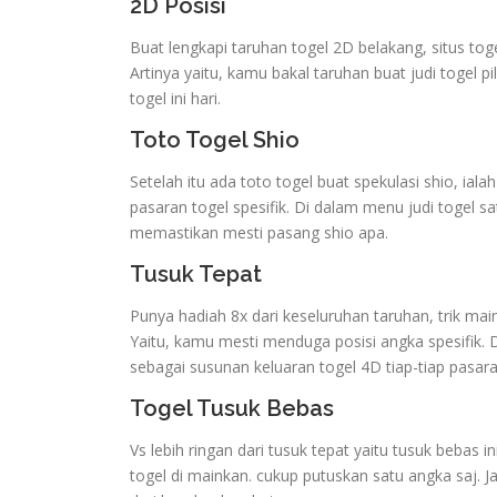
2D Posisi
Buat lengkapi taruhan togel 2D belakang, situs to
Artinya yaitu, kamu bakal taruhan buat judi togel 
togel ini hari.
Toto Togel Shio
Setelah itu ada toto togel buat spekulasi shio, i
pasaran togel spesifik. Di dalam menu judi togel s
memastikan mesti pasang shio apa.
Tusuk Tepat
Punya hadiah 8x dari keseluruhan taruhan, trik main
Yaitu, kamu mesti menduga posisi angka spesifik.
sebagai susunan keluaran togel 4D tiap-tiap pasara
Togel Tusuk Bebas
Vs lebih ringan dari tusuk tepat yaitu tusuk bebas 
togel di mainkan. cukup putuskan satu angka saj. 