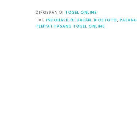
DIPOSKAN DI
TOGEL ONLINE
TAG
INDOHASILKELUARAN
,
KIOSTOTO
,
PASANG
TEMPAT PASANG TOGEL ONLINE