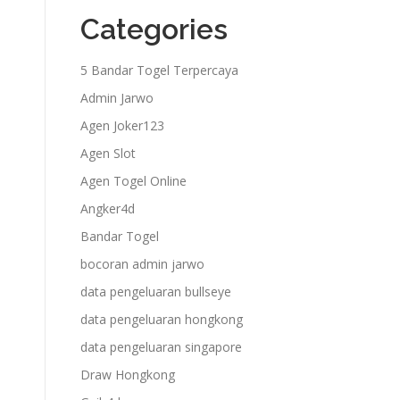
Categories
5 Bandar Togel Terpercaya
Admin Jarwo
Agen Joker123
Agen Slot
Agen Togel Online
Angker4d
Bandar Togel
bocoran admin jarwo
data pengeluaran bullseye
data pengeluaran hongkong
data pengeluaran singapore
Draw Hongkong