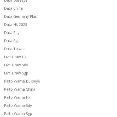
Data Bullseye
Data China
Data Germany Plus
Data Hk 2023
Data Sdy
Data Sgp
Data Taiwan
Live Draw Hk
Live Draw Sdy
Live Draw Sgp
Paito Warna Bullseye
Paito Warna China
Paito Warna Hk
Paito Warna Sdy
Paito Warna Sgp