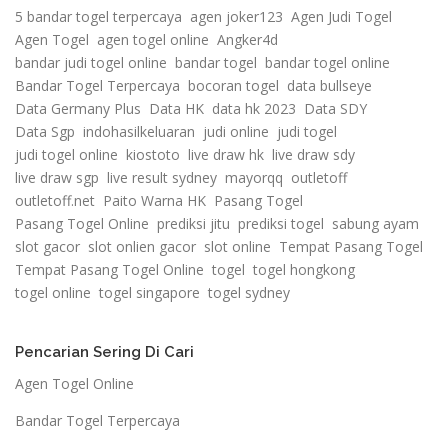
5 bandar togel terpercaya
agen joker123
Agen Judi Togel
Agen Togel
agen togel online
Angker4d
bandar judi togel online
bandar togel
bandar togel online
Bandar Togel Terpercaya
bocoran togel
data bullseye
Data Germany Plus
Data HK
data hk 2023
Data SDY
Data Sgp
indohasilkeluaran
judi online
judi togel
judi togel online
kiostoto
live draw hk
live draw sdy
live draw sgp
live result sydney
mayorqq
outletoff
outletoff.net
Paito Warna HK
Pasang Togel
Pasang Togel Online
prediksi jitu
prediksi togel
sabung ayam
slot gacor
slot onlien gacor
slot online
Tempat Pasang Togel
Tempat Pasang Togel Online
togel
togel hongkong
togel online
togel singapore
togel sydney
Pencarian Sering Di Cari
Agen Togel Online
Bandar Togel Terpercaya