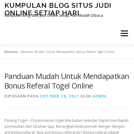
Lompat
KUMPULAN BLOG SITUS JUDI
ke
ONLINE SETIAP HARI
konten
Kumpulan Blog Situs Judi Online Setiap Hari Mudah Dibaca
Menu
Beranda
»
Panduan Mudah Untuk Mendapatkan Bonus Referal Togel Online
Panduan Mudah Untuk Mendapatkan
Bonus Referal Togel Online
DIPOSKAN PADA
OKTOBER 26, 2021
OLEH
ADMIN
Pasang Togel – Di permainan togel kita bukan sekedar dapat mendapati
pemasukan dari taruhan saja. Barangkali Anda pernah dengar dengan
arti bonus referal. Apa sich bonus referal itu? Bonus referal adalah