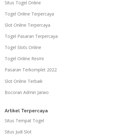
Situs Togel Online
Togel Online Terpercaya
Slot Online Terpercaya
Togel Pasaran Terpercaya
Togel Slots Online
Togel Online Resmi
Pasaran Terkomplet 2022
Slot Online Terbaik
Bocoran Admin Jarwo
Artikel Terpercaya
Situs Tempat Togel
Situs Judi Slot