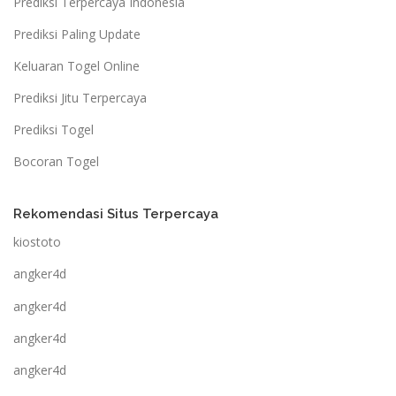
Prediksi Terpercaya Indonesia
Prediksi Paling Update
Keluaran Togel Online
Prediksi Jitu Terpercaya
Prediksi Togel
Bocoran Togel
Rekomendasi Situs Terpercaya
kiostoto
angker4d
angker4d
angker4d
angker4d