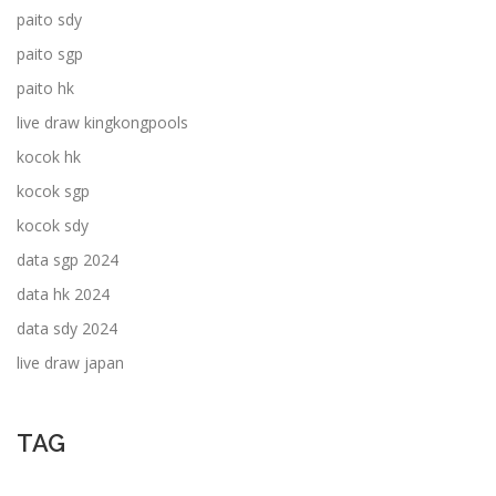
paito sdy
paito sgp
paito hk
live draw kingkongpools
kocok hk
kocok sgp
kocok sdy
data sgp 2024
data hk 2024
data sdy 2024
live draw japan
TAG