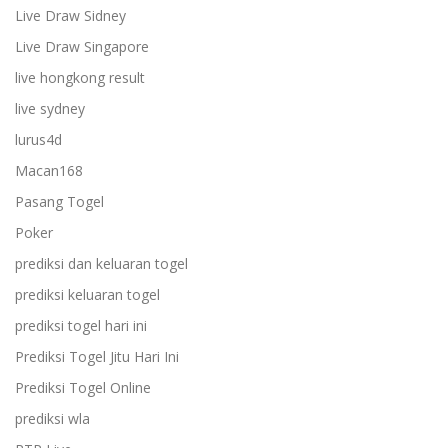
Live Draw Sidney
Live Draw Singapore
live hongkong result
live sydney
lurus4d
Macan168
Pasang Togel
Poker
prediksi dan keluaran togel
prediksi keluaran togel
prediksi togel hari ini
Prediksi Togel Jitu Hari Ini
Prediksi Togel Online
prediksi wla