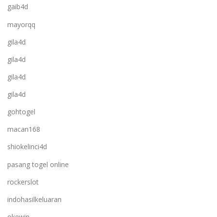
gaib4d
mayorqq
gila4d
gila4d
gila4d
gila4d
gohtogel
macan168
shiokelinci4d
pasang togel online
rockerslot
indohasilkeluaran
okewin