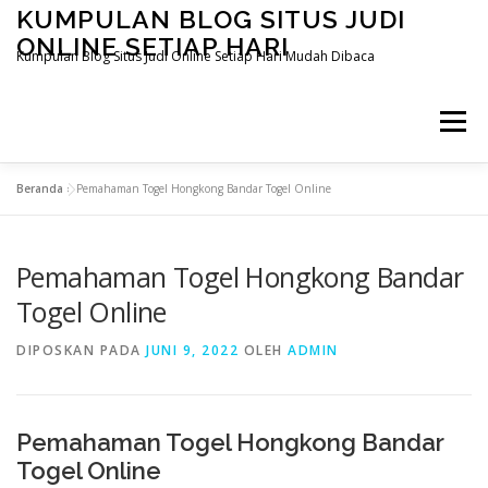
Lompat
KUMPULAN BLOG SITUS JUDI
ke
ONLINE SETIAP HARI
konten
Kumpulan Blog Situs Judi Online Setiap Hari Mudah Dibaca
Menu
Beranda
»
Pemahaman Togel Hongkong Bandar Togel Online
Pemahaman Togel Hongkong Bandar
Togel Online
DIPOSKAN PADA
JUNI 9, 2022
OLEH
ADMIN
Pemahaman Togel Hongkong Bandar
Togel Online