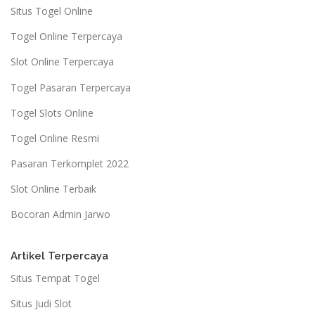
Situs Togel Online
Togel Online Terpercaya
Slot Online Terpercaya
Togel Pasaran Terpercaya
Togel Slots Online
Togel Online Resmi
Pasaran Terkomplet 2022
Slot Online Terbaik
Bocoran Admin Jarwo
Artikel Terpercaya
Situs Tempat Togel
Situs Judi Slot