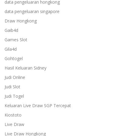
data pengeluaran hongkong
data pengeluaran singapore
Draw Hongkong
Gaib4d
Games Slot
Gila4d
Gohtogel
Hasil Keluaran Sidney
Judi Online
Judi Slot
Judi Togel
Keluaran Live Draw SGP Tercepat
Kiostoto
Live Draw
Live Draw Hongkong