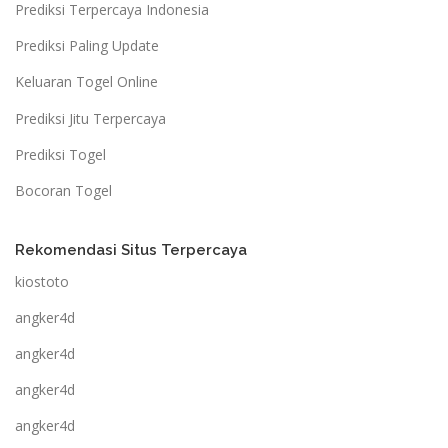
Prediksi Terpercaya Indonesia
Prediksi Paling Update
Keluaran Togel Online
Prediksi Jitu Terpercaya
Prediksi Togel
Bocoran Togel
Rekomendasi Situs Terpercaya
kiostoto
angker4d
angker4d
angker4d
angker4d