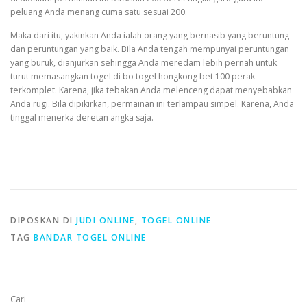
peluang Anda menang cuma satu sesuai 200.
Maka dari itu, yakinkan Anda ialah orang yang bernasib yang beruntung
dan peruntungan yang baik. Bila Anda tengah mempunyai peruntungan
yang buruk, dianjurkan sehingga Anda meredam lebih pernah untuk
turut memasangkan togel di bo togel hongkong bet 100 perak
terkomplet. Karena, jika tebakan Anda melenceng dapat menyebabkan
Anda rugi. Bila dipikirkan, permainan ini terlampau simpel. Karena, Anda
tinggal menerka deretan angka saja.
DIPOSKAN DI
JUDI ONLINE
,
TOGEL ONLINE
TAG
BANDAR TOGEL ONLINE
Cari