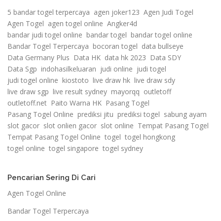
5 bandar togel terpercaya
agen joker123
Agen Judi Togel
Agen Togel
agen togel online
Angker4d
bandar judi togel online
bandar togel
bandar togel online
Bandar Togel Terpercaya
bocoran togel
data bullseye
Data Germany Plus
Data HK
data hk 2023
Data SDY
Data Sgp
indohasilkeluaran
judi online
judi togel
judi togel online
kiostoto
live draw hk
live draw sdy
live draw sgp
live result sydney
mayorqq
outletoff
outletoff.net
Paito Warna HK
Pasang Togel
Pasang Togel Online
prediksi jitu
prediksi togel
sabung ayam
slot gacor
slot onlien gacor
slot online
Tempat Pasang Togel
Tempat Pasang Togel Online
togel
togel hongkong
togel online
togel singapore
togel sydney
Pencarian Sering Di Cari
Agen Togel Online
Bandar Togel Terpercaya