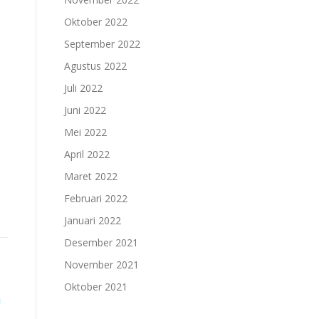
Oktober 2022
September 2022
Agustus 2022
Juli 2022
Juni 2022
Mei 2022
April 2022
Maret 2022
Februari 2022
Januari 2022
Desember 2021
November 2021
Oktober 2021
I