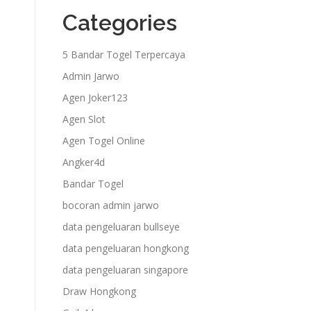
Categories
5 Bandar Togel Terpercaya
Admin Jarwo
Agen Joker123
Agen Slot
Agen Togel Online
Angker4d
Bandar Togel
bocoran admin jarwo
data pengeluaran bullseye
data pengeluaran hongkong
data pengeluaran singapore
Draw Hongkong