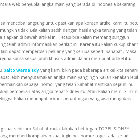
antara web penyuplai angka main yang berada di Indonesia sekarang
isa mencoba langsung untuk pastikan apa konten artikel kami itu betu
mungkin tidak. Bila kalian sedih dengan hasil angka tarung yang telah
a siapkan di bawah artikel ini. Tetapi bila kalian memang sungguh
telah admin informasikan berikut ini. Karena itu kalian cukup shari
 lain dapat memperoleh peluang yang serupa seperti Sahabat . Maka
rguna sama sesuai arah khusus admin dalam membuat artikel itu.
tu
paito warna sdy
yang kami bikin pada beberapa artikel kita sehari
abat lebih mengutamakan angka main yang ingin Kalian kenakan lebi
t permainkan sebagai nomor yang telah Sahabat nantikan sejauh ini.
kan pembelian atas angka tepat Sidney itu. Atau Kalian memiliki mim
a. Hingga Kalian mendapat nomor peruntungan yang bisa mengubah
ing saat sebelum Sahabat mulai lakukan bettingan TOGEL SIDNEY
ng memberi komplainan saat ingin beli nomor togel, ada terjadi