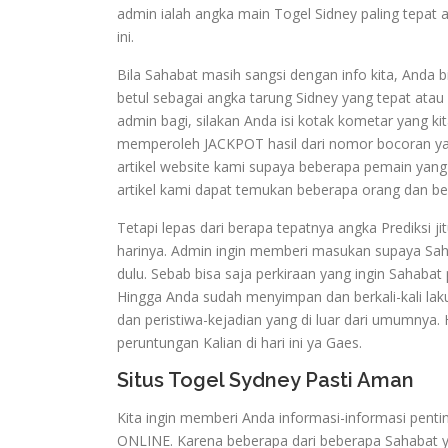
admin ialah angka main Togel Sidney paling tepat 
ini.
Bila Sahabat masih sangsi dengan info kita, Anda b
betul sebagai angka tarung Sidney yang tepat atau 
admin bagi, silakan Anda isi kotak kometar yang kit
memperoleh JACKPOT hasil dari nomor bocoran yang 
artikel website kami supaya beberapa pemain yang
artikel kami dapat temukan beberapa orang dan be
Tetapi lepas dari berapa tepatnya angka Prediksi ji
harinya. Admin ingin memberi masukan supaya Sah
dulu. Sebab bisa saja perkiraan yang ingin Sahaba
Hingga Anda sudah menyimpan dan berkali-kali laku
dan peristiwa-kejadian yang di luar dari umumny
peruntungan Kalian di hari ini ya Gaes.
Situs Togel Sydney Pasti Aman
Kita ingin memberi Anda informasi-informasi pent
ONLINE. Karena beberapa dari beberapa Sahabat ya