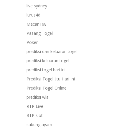
live sydney
lurus4d
Macan168
Pasang Togel
Poker
prediksi dan keluaran togel
prediksi keluaran togel
prediksi togel hari ini
Prediksi Togel Jitu Hari Ini
Prediksi Togel Online
prediksi wla
RTP Live
RTP slot
sabung ayam