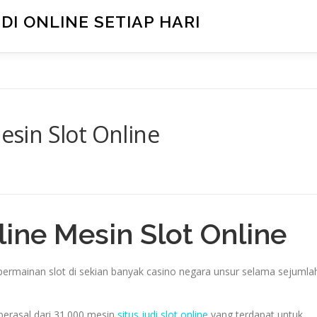
I ONLINE SETIAP HARI
Mesin Slot Online
N
nline Mesin Slot Online
 permainan slot di sekian banyak casino negara unsur selama sejumla
 berasal dari 31.000 mesin
situs judi slot online
yang terdapat untuk