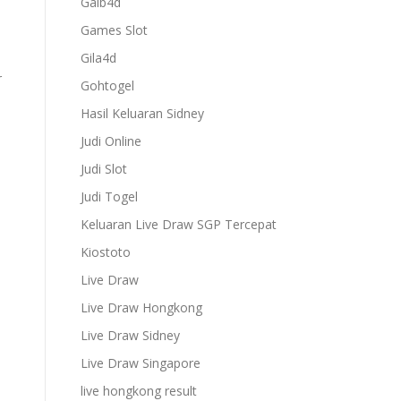
Gaib4d
Games Slot
Gila4d
r
Gohtogel
Hasil Keluaran Sidney
Judi Online
Judi Slot
Judi Togel
Keluaran Live Draw SGP Tercepat
Kiostoto
Live Draw
Live Draw Hongkong
Live Draw Sidney
Live Draw Singapore
live hongkong result