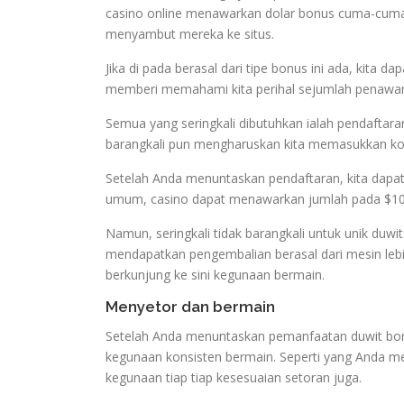
casino online menawarkan dolar bonus cuma-cuma a
menyambut mereka ke situs.
Jika di pada berasal dari tipe bonus ini ada, kita da
memberi memahami kita perihal sejumlah penawaran
Semua yang seringkali dibutuhkan ialah pendaftara
barangkali pun mengharuskan kita memasukkan kod
Setelah Anda menuntaskan pendaftaran, kita dapat
umum, casino dapat menawarkan jumlah pada $10 
Namun, seringkali tidak barangkali untuk unik duwit
mendapatkan pengembalian berasal dari mesin lebih
berkunjung ke sini kegunaan bermain.
Menyetor dan bermain
Setelah Anda menuntaskan pemanfaatan duwit bonu
kegunaan konsisten bermain. Seperti yang Anda me
kegunaan tiap tiap kesesuaian setoran juga.