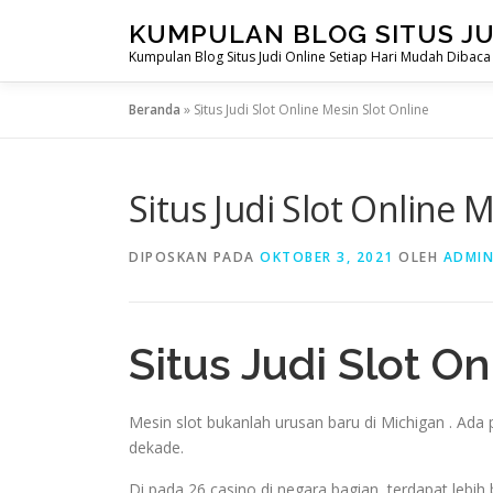
Lompat
KUMPULAN BLOG SITUS JUD
ke
Kumpulan Blog Situs Judi Online Setiap Hari Mudah Dibaca
konten
Beranda
»
Situs Judi Slot Online Mesin Slot Online
Situs Judi Slot Online 
DIPOSKAN PADA
OKTOBER 3, 2021
OLEH
ADMI
Situs Judi Slot O
Mesin slot bukanlah urusan baru di Michigan . Ada
dekade.
Di pada 26 casino di negara bagian, terdapat lebih