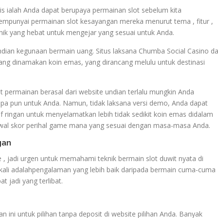
is ialah Anda dapat berupaya permainan slot sebelum kita
empunyai permainan slot kesayangan mereka menurut tema , fitur ,
teknik yang hebat untuk mengejar yang sesuai untuk Anda.
ndian kegunaan bermain uang. Situs laksana Chumba Social Casino d
ang dinamakan koin emas, yang dirancang melulu untuk destinasi
wit permainan berasal dari website undian terlalu mungkin Anda
 apa pun untuk Anda. Namun, tidak laksana versi demo, Anda dapat
 ringan untuk menyelamatkan lebih tidak sedikit koin emas didalam
gawal skor perihal game mana yang sesuai dengan masa-masa Anda.
gan
ne , jadi urgen untuk memahami teknik bermain slot duwit nyata di
kali adalahpengalaman yang lebih baik daripada bermain cuma-cuma
 jadi yang terlibat.
 ini untuk pilihan tanpa deposit di website pilihan Anda. Banyak