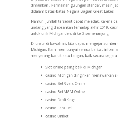
dimainkan . Permainan gulungan standar, mesin jac
didalam batas-batas Negara Bagian Great Lakes .
Namun, jumlah tersebut dapat meledak, karena ca
undang yang diabsahkan terhadap akhir 2019, casin
untuk unik Michiganders di ke-2 semenanjung.
Di unsur di bawah ini, kita dapat mengejar sumber
Michigan. Kami mempunyai semua berita , informasi
menyerang bandit satu tangan, baik secara segera
Slot online paling baik di Michigan
casino Michigan diinginkan menawarkan sl
casino BetRivers Online
casino BetMGM Online
casino DraftKings
casino FanDuel
casino Unibet