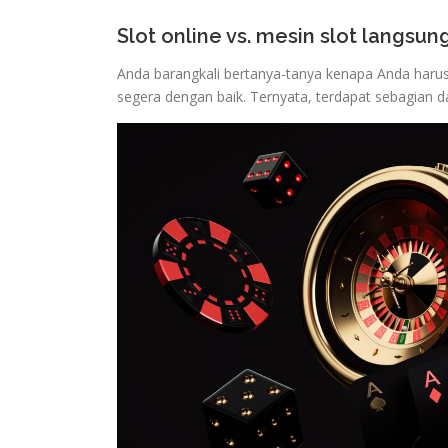
Slot online vs. mesin slot langsun
Anda barangkali bertanya-tanya kenapa Anda harus
segera dengan baik. Ternyata, terdapat sebagian d