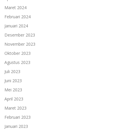
Maret 2024
Februari 2024
Januari 2024
Desember 2023
November 2023
Oktober 2023
Agustus 2023
Juli 2023
Juni 2023
Mei 2023
April 2023
Maret 2023
Februari 2023
Januari 2023