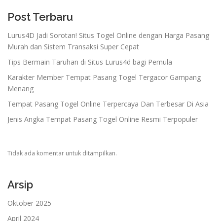
Post Terbaru
Lurus4D Jadi Sorotan! Situs Togel Online dengan Harga Pasang
Murah dan Sistem Transaksi Super Cepat
Tips Bermain Taruhan di Situs Lurus4d bagi Pemula
Karakter Member Tempat Pasang Togel Tergacor Gampang
Menang
Tempat Pasang Togel Online Terpercaya Dan Terbesar Di Asia
Jenis Angka Tempat Pasang Togel Online Resmi Terpopuler
Tidak ada komentar untuk ditampilkan.
Arsip
Oktober 2025
April 2024