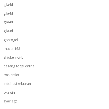
gila4d
gila4d
gila4d
gila4d
gohtogel
macan168
shiokelinci4d
pasang togel online
rockerslot
indohasilkeluaran
okewin
syair sgp