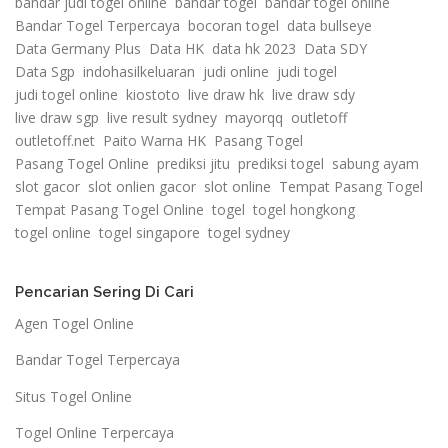
bandar judi togel online
bandar togel
bandar togel online
Bandar Togel Terpercaya
bocoran togel
data bullseye
Data Germany Plus
Data HK
data hk 2023
Data SDY
Data Sgp
indohasilkeluaran
judi online
judi togel
judi togel online
kiostoto
live draw hk
live draw sdy
live draw sgp
live result sydney
mayorqq
outletoff
outletoff.net
Paito Warna HK
Pasang Togel
Pasang Togel Online
prediksi jitu
prediksi togel
sabung ayam
slot gacor
slot onlien gacor
slot online
Tempat Pasang Togel
Tempat Pasang Togel Online
togel
togel hongkong
togel online
togel singapore
togel sydney
Pencarian Sering Di Cari
Agen Togel Online
Bandar Togel Terpercaya
Situs Togel Online
Togel Online Terpercaya