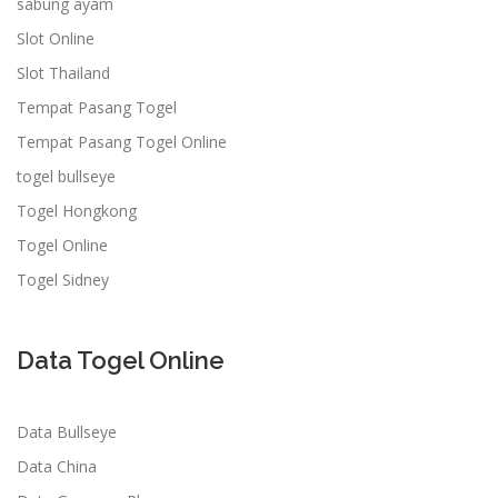
sabung ayam
Slot Online
Slot Thailand
Tempat Pasang Togel
Tempat Pasang Togel Online
togel bullseye
Togel Hongkong
Togel Online
Togel Sidney
Data Togel Online
Data Bullseye
Data China