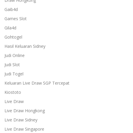
Draw Hongkong
Gaib4d
Games Slot
Gila4d
Gohtogel
Hasil Keluaran Sidney
Judi Online
Judi Slot
Judi Togel
Keluaran Live Draw SGP Tercepat
Kiostoto
Live Draw
Live Draw Hongkong
Live Draw Sidney
Live Draw Singapore