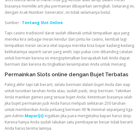
biasanya memiliki arti jika permainan dibayarkan seringkali. Sekarang ini,
dengan Acak Number Generator, ini tidak selamanya betul.
Sumber :
Tentang Slot Online
Tapi casino tradisionil darat sudah dikenali untuk tempatkan apa yang
mereka kira sebagai mesin kendur dari pintu ke casino, kembali lagi
tempatkan mesin secara vital supaya mereka bisa bayar kadang-kadang.
kelihatannya seperti saran yang aneh, tapi pakai coin dibanding catatan
untuk bermain karena ini mengoptimalkan berapakah kali Anda dapat
bermain dan karena itu tingkatkan kesempatan Anda untuk menang.
Permainkan Slots online dengan Bujet Terbatas
Paling akhir tapi tak berarti, selalu bermain dalam bujet Anda dan siap
untuk turunkan taruhan Anda atau, sudah pasti, stop bermain. Yakinkan
Anda mainkan games yang sesuai bujet Anda. Ketentuan biasanya ialah
jika bujet permainan judi Anda harus meliputi sekitaran 250 taruhan
untuk memberikan Anda peluang bermain 90 % minimal sepanjang tiga
jam.Admin
MayorQQ
Ingatkan jika juara mengetahui kapan harus stop.
Karena hanya Anda sudah lakukan satu pembayaran besar tidak berarti
Anda harus terima lainnya.