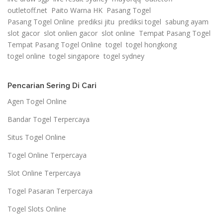
outletoff.net
Paito Warna HK
Pasang Togel
Pasang Togel Online
prediksi jitu
prediksi togel
sabung ayam
slot gacor
slot onlien gacor
slot online
Tempat Pasang Togel
Tempat Pasang Togel Online
togel
togel hongkong
togel online
togel singapore
togel sydney
Pencarian Sering Di Cari
Agen Togel Online
Bandar Togel Terpercaya
Situs Togel Online
Togel Online Terpercaya
Slot Online Terpercaya
Togel Pasaran Terpercaya
Togel Slots Online