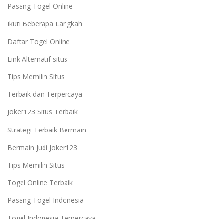
Pasang Togel Online
Ikuti Beberapa Langkah
Daftar Togel Online
Link Alternatif situs
Tips Memilih Situs
Terbaik dan Terpercaya
Joker123 Situs Terbaik
Strategi Terbaik Bermain
Bermain Judi Joker123
Tips Memilih Situs
Togel Online Terbaik
Pasang Togel Indonesia
Togel Indonesia Terpercaya