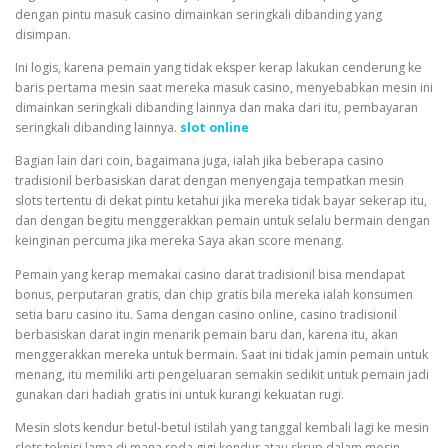
dengan pintu masuk casino dimainkan seringkali dibanding yang
disimpan.
Ini logis, karena pemain yang tidak eksper kerap lakukan cenderung ke
baris pertama mesin saat mereka masuk casino, menyebabkan mesin ini
dimainkan seringkali dibanding lainnya dan maka dari itu, pembayaran
seringkali dibanding lainnya.
slot online
Bagian lain dari coin, bagaimana juga, ialah jika beberapa casino
tradisionil berbasiskan darat dengan menyengaja tempatkan mesin
slots tertentu di dekat pintu ketahui jika mereka tidak bayar sekerap itu,
dan dengan begitu menggerakkan pemain untuk selalu bermain dengan
keinginan percuma jika mereka Saya akan score menang.
Pemain yang kerap memakai casino darat tradisionil bisa mendapat
bonus, perputaran gratis, dan chip gratis bila mereka ialah konsumen
setia baru casino itu. Sama dengan casino online, casino tradisionil
berbasiskan darat ingin menarik pemain baru dan, karena itu, akan
menggerakkan mereka untuk bermain. Saat ini tidak jamin pemain untuk
menang, itu memiliki arti pengeluaran semakin sedikit untuk pemain jadi
gunakan dari hadiah gratis ini untuk kurangi kekuatan rugi.
Mesin slots kendur betul-betul istilah yang tanggal kembali lagi ke mesin
slots teknisi lama di mana roda gigi kendur atau skrup dalam mesin