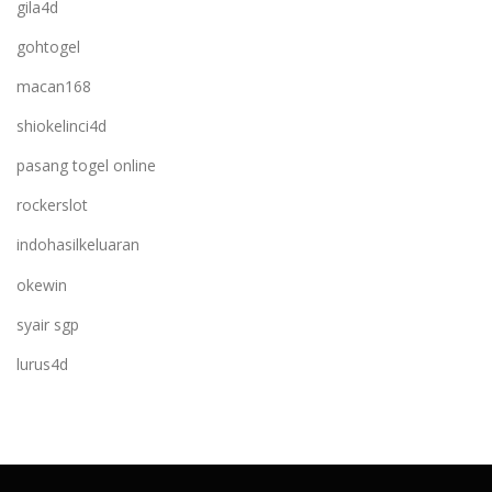
gila4d
gohtogel
macan168
shiokelinci4d
pasang togel online
rockerslot
indohasilkeluaran
okewin
syair sgp
lurus4d