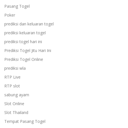
Pasang Togel
Poker
prediksi dan keluaran togel
prediksi keluaran togel
prediksi togel hari ini
Prediksi Togel Jitu Hari Ini
Prediksi Togel Online
prediksi wla
RTP Live
RTP slot
sabung ayam
Slot Online
Slot Thailand
Tempat Pasang Togel