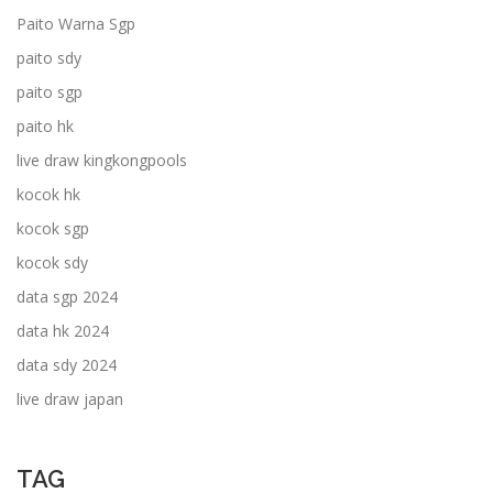
Paito Warna Sgp
paito sdy
paito sgp
paito hk
live draw kingkongpools
kocok hk
kocok sgp
kocok sdy
data sgp 2024
data hk 2024
data sdy 2024
live draw japan
TAG