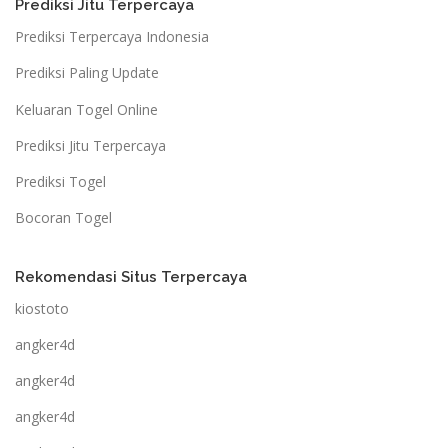
Prediksi Jitu Terpercaya
Prediksi Terpercaya Indonesia
Prediksi Paling Update
Keluaran Togel Online
Prediksi Jitu Terpercaya
Prediksi Togel
Bocoran Togel
Rekomendasi Situs Terpercaya
kiostoto
angker4d
angker4d
angker4d