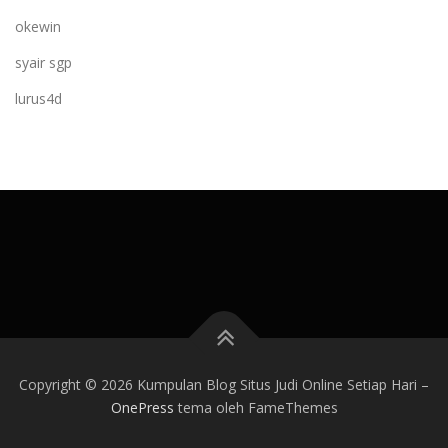
okewin
syair sgp
lurus4d
Copyright © 2026 Kumpulan Blog Situs Judi Online Setiap Hari
–
OnePress
tema oleh FameThemes