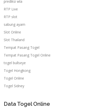
prediksi wla
RTP Live
RTP slot
sabung ayam
Slot Online
Slot Thailand
Tempat Pasang Togel
Tempat Pasang Togel Online
togel bullseye
Togel Hongkong
Togel Online
Togel Sidney
Data Togel Online