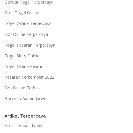
Bandar Togel Terpercaya
Situs Togel Online
Togel Online Terpercaya
Slot Online Terpercaya
Togel Pasaran Terpercaya
Togel Slots Online
Togel Online Resmi
Pasaran Terkomplet 2022
Slot Online Terbaik
Bocoran Admin Jarwo
Artikel Terpercaya
Situs Tempat Togel