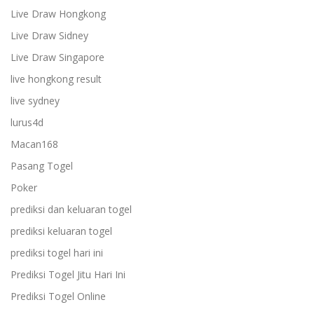
Live Draw Hongkong
Live Draw Sidney
Live Draw Singapore
live hongkong result
live sydney
lurus4d
Macan168
Pasang Togel
Poker
prediksi dan keluaran togel
prediksi keluaran togel
prediksi togel hari ini
Prediksi Togel Jitu Hari Ini
Prediksi Togel Online