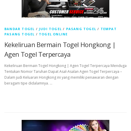
BANDAR TOGEL
/
JUDI TOGEL
/
PASANG TOGEL
/
TEMPAT
PASANG TOGEL
/
TOGEL ONLINE
Kekeliruan Bermain Togel Hongkong |
Agen Togel Terpercaya
Kekeliruan Bermain Togel Hongkong | Agen Togel Terpercaya Menduga
Tentukan Nomor Taruhan Dapat Asal-Asalan Agen Togel Terpercaya –
Dalam judi Keluaran Hongkong ini yang memiliki penawaran dengan
beragam tipe didalamnya. …