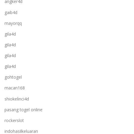
angker4d
gaib4d
mayorqq
gila4d
gila4d
gila4d
gila4d
gohtogel
macan168
shiokelinci4d
pasang togel online
rockerslot
indohasilkeluaran