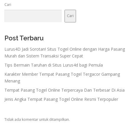
Cari
Cari
Post Terbaru
Lurus4D Jadi Sorotan! Situs Togel Online dengan Harga Pasang
Murah dan Sistem Transaksi Super Cepat
Tips Bermain Taruhan di Situs Lurus4d bagi Pemula
Karakter Member Tempat Pasang Togel Tergacor Gampang
Menang
Tempat Pasang Togel Online Terpercaya Dan Terbesar Di Asia
Jenis Angka Tempat Pasang Togel Online Resmi Terpopuler
Tidak ada komentar untuk ditampilkan.