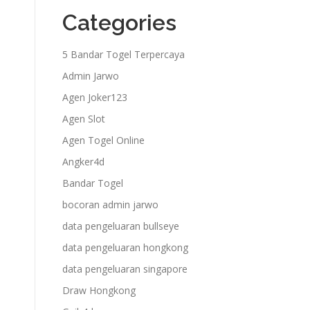
Categories
5 Bandar Togel Terpercaya
Admin Jarwo
Agen Joker123
Agen Slot
Agen Togel Online
Angker4d
Bandar Togel
bocoran admin jarwo
data pengeluaran bullseye
data pengeluaran hongkong
data pengeluaran singapore
Draw Hongkong