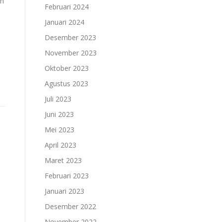
an
Februari 2024
Januari 2024
Desember 2023
November 2023
Oktober 2023
Agustus 2023
Juli 2023
Juni 2023
Mei 2023
April 2023
Maret 2023
Februari 2023
Januari 2023
Desember 2022
November 2022