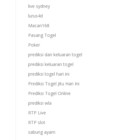
live sydney
lurus4d
Macan168
Pasang Togel
Poker
prediksi dan keluaran togel
prediksi keluaran togel
prediksi togel hari ini
Prediksi Togel Jitu Hari Ini
Prediksi Togel Online
prediksi wla
RTP Live
RTP slot
sabung ayam