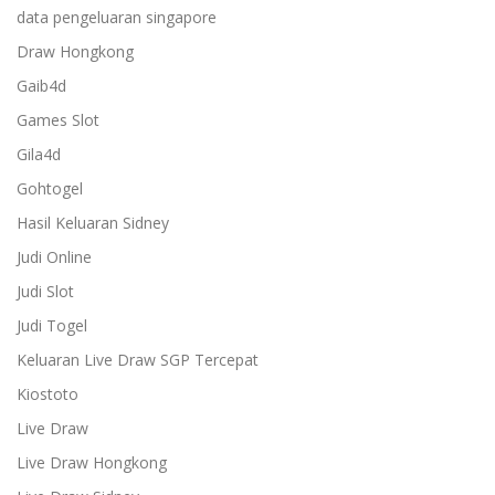
data pengeluaran singapore
Draw Hongkong
Gaib4d
Games Slot
Gila4d
Gohtogel
Hasil Keluaran Sidney
Judi Online
Judi Slot
Judi Togel
Keluaran Live Draw SGP Tercepat
Kiostoto
Live Draw
Live Draw Hongkong