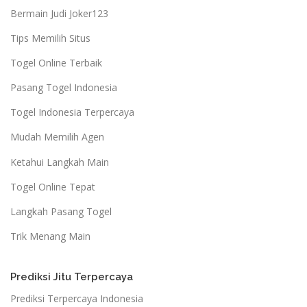
Bermain Judi Joker123
Tips Memilih Situs
Togel Online Terbaik
Pasang Togel Indonesia
Togel Indonesia Terpercaya
Mudah Memilih Agen
Ketahui Langkah Main
Togel Online Tepat
Langkah Pasang Togel
Trik Menang Main
Prediksi Jitu Terpercaya
Prediksi Terpercaya Indonesia