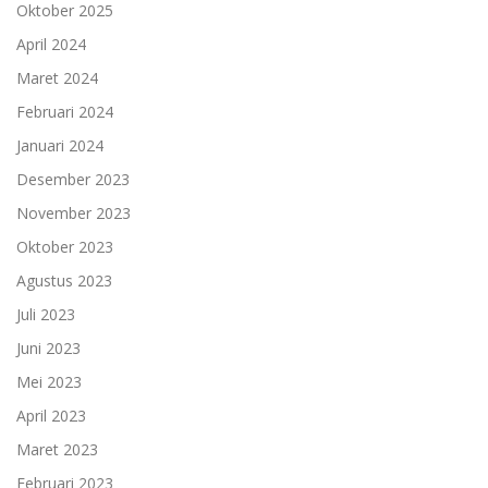
Oktober 2025
April 2024
Maret 2024
Februari 2024
Januari 2024
Desember 2023
November 2023
Oktober 2023
Agustus 2023
Juli 2023
Juni 2023
Mei 2023
April 2023
Maret 2023
Februari 2023