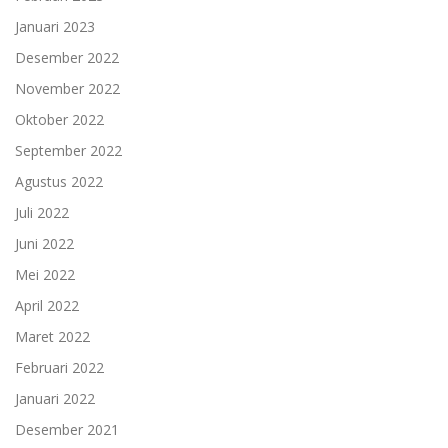
Januari 2023
Desember 2022
November 2022
Oktober 2022
September 2022
Agustus 2022
Juli 2022
Juni 2022
Mei 2022
April 2022
Maret 2022
Februari 2022
Januari 2022
Desember 2021