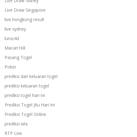
Live Draw Sidney
Live Draw Singapore
live hongkong result
live sydney
lurus4d
Macan168
Pasang Togel
Poker
prediksi dan keluaran togel
prediksi keluaran togel
prediksi togel hari ini
Prediksi Togel Jitu Hari Ini
Prediksi Togel Online
prediksi wla
RTP Live