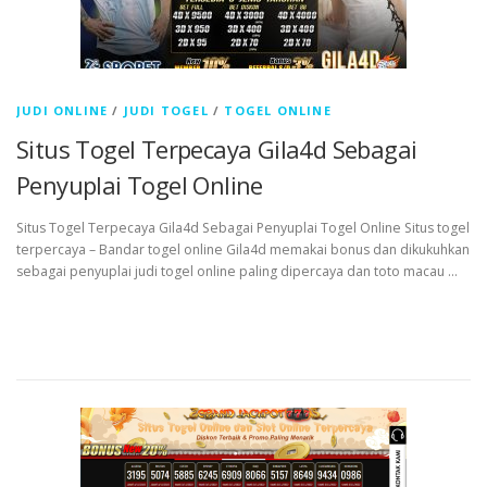
JUDI ONLINE
/
JUDI TOGEL
/
TOGEL ONLINE
Situs Togel Terpecaya Gila4d Sebagai
Penyuplai Togel Online
Situs Togel Terpecaya Gila4d Sebagai Penyuplai Togel Online Situs togel
terpercaya – Bandar togel online Gila4d memakai bonus dan dikukuhkan
sebagai penyuplai judi togel online paling dipercaya dan toto macau …