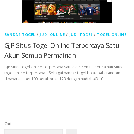
BANDAR TOGEL
/
JUDI ONLINE
/
JUDI TOGEL
/
TOGEL ONLINE
GJP Situs Togel Online Terpercaya Satu
Akun Semua Permainan
GJP Situs Togel Online Terpercaya Satu Akun Semua Permainan Situs
togel online terpercaya – Sebagai bandar togel bolak balik random
dibayarkan bet 100 perak prize 123 dengan hadiah 4D 10 …
Cari