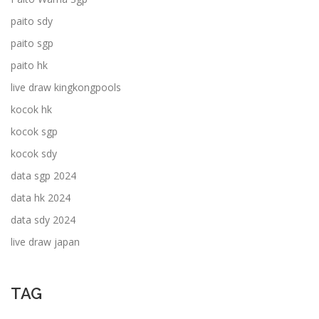
paito sdy
paito sgp
paito hk
live draw kingkongpools
kocok hk
kocok sgp
kocok sdy
data sgp 2024
data hk 2024
data sdy 2024
live draw japan
TAG