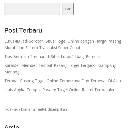
Cari
Post Terbaru
Lurus4D Jadi Sorotan! Situs Togel Online dengan Harga Pasang
Murah dan Sistem Transaksi Super Cepat
Tips Bermain Taruhan di Situs Lurus4d bagi Pemula
Karakter Member Tempat Pasang Togel Tergacor Gampang
Menang
Tempat Pasang Togel Online Terpercaya Dan Terbesar Di Asia
Jenis Angka Tempat Pasang Togel Online Resmi Terpopuler
Tidak ada komentar untuk ditampilkan.
Arsip