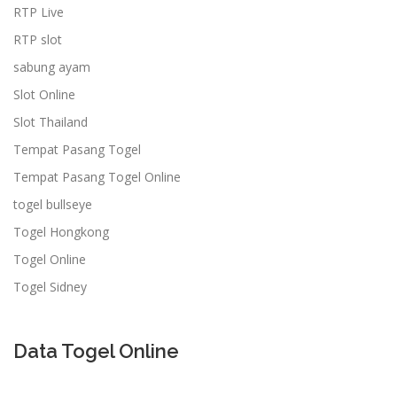
RTP Live
RTP slot
sabung ayam
Slot Online
Slot Thailand
Tempat Pasang Togel
Tempat Pasang Togel Online
togel bullseye
Togel Hongkong
Togel Online
Togel Sidney
Data Togel Online