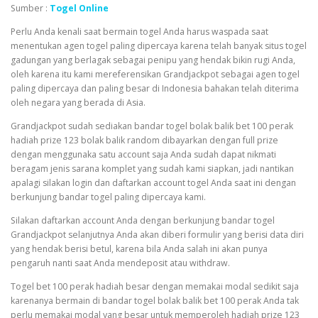
Sumber :
Togel Online
Perlu Anda kenali saat bermain togel Anda harus waspada saat
menentukan agen togel paling dipercaya karena telah banyak situs togel
gadungan yang berlagak sebagai penipu yang hendak bikin rugi Anda,
oleh karena itu kami mereferensikan Grandjackpot sebagai agen togel
paling dipercaya dan paling besar di Indonesia bahakan telah diterima
oleh negara yang berada di Asia.
Grandjackpot sudah sediakan bandar togel bolak balik bet 100 perak
hadiah prize 123 bolak balik random dibayarkan dengan full prize
dengan menggunaka satu account saja Anda sudah dapat nikmati
beragam jenis sarana komplet yang sudah kami siapkan, jadi nantikan
apalagi silakan login dan daftarkan account togel Anda saat ini dengan
berkunjung bandar togel paling dipercaya kami.
Silakan daftarkan account Anda dengan berkunjung bandar togel
Grandjackpot selanjutnya Anda akan diberi formulir yang berisi data diri
yang hendak berisi betul, karena bila Anda salah ini akan punya
pengaruh nanti saat Anda mendeposit atau withdraw.
Togel bet 100 perak hadiah besar dengan memakai modal sedikit saja
karenanya bermain di bandar togel bolak balik bet 100 perak Anda tak
perlu memakai modal yang besar untuk memperoleh hadiah prize 123