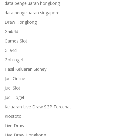
data pengeluaran hongkong
data pengeluaran singapore
Draw Hongkong
Gaib4d
Games Slot
Gila4d
Gohtogel
Hasil Keluaran Sidney
Judi Online
Judi Slot
Judi Togel
Keluaran Live Draw SGP Tercepat
Kiostoto
Live Draw
Live Draw Hongkong