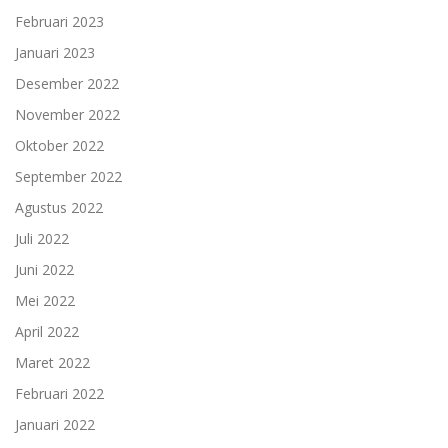
Februari 2023
Januari 2023
Desember 2022
November 2022
Oktober 2022
September 2022
Agustus 2022
Juli 2022
Juni 2022
Mei 2022
April 2022
Maret 2022
Februari 2022
Januari 2022