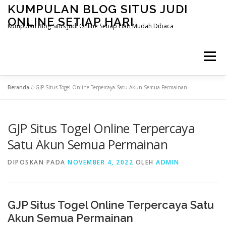
Lompat
KUMPULAN BLOG SITUS JUDI
ke
ONLINE SETIAP HARI
konten
Kumpulan Blog Situs Judi Online Setiap Hari Mudah Dibaca
Menu
Beranda
»
GJP Situs Togel Online Terpercaya Satu Akun Semua Permainan
GJP Situs Togel Online Terpercaya
Satu Akun Semua Permainan
DIPOSKAN PADA
NOVEMBER 4, 2022
OLEH
ADMIN
GJP Situs Togel Online Terpercaya Satu
Akun Semua Permainan