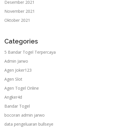
Desember 2021
November 2021
Oktober 2021
Categories
5 Bandar Togel Terpercaya
Admin Jarwo
Agen Joker123
Agen Slot
Agen Togel Online
Angker4d
Bandar Togel
bocoran admin jarwo
data pengeluaran bullseye