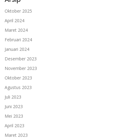
Oktober 2025
April 2024
Maret 2024
Februari 2024
Januari 2024
Desember 2023
November 2023
Oktober 2023
Agustus 2023
Juli 2023
Juni 2023
Mei 2023
April 2023
Maret 2023