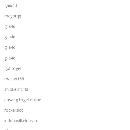
gaib4d
mayorqq
gila4d
gila4d
gila4d
gila4d
gohtogel
macan168
shiokelinci4d
pasang togel online
rockerslot
indohasilkeluaran