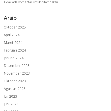
Tidak ada komentar untuk ditampilkan.
Arsip
Oktober 2025
April 2024
Maret 2024
Februari 2024
Januari 2024
Desember 2023
November 2023
Oktober 2023
Agustus 2023
Juli 2023
Juni 2023