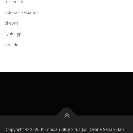
rockerslot
indohasilkeluaran
okewin
syair sgp
lurus4d
Copyright © 2026 Kumpulan Blog Situs Judi Online Setiap Hari
–