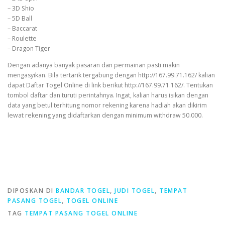
– 3D Shio
– 5D Ball
– Baccarat
– Roulette
– Dragon Tiger
Dengan adanya banyak pasaran dan permainan pasti makin
mengasyikan. Bila tertarik tergabung dengan http://167.99.71.162/ kalian
dapat Daftar Togel Online di link berikut http://167.99.71.162/. Tentukan
tombol daftar dan turuti perintahnya. Ingat, kalian harus isikan dengan
data yang betul terhitung nomor rekening karena hadiah akan dikirim
lewat rekening yang didaftarkan dengan minimum withdraw 50.000.
DIPOSKAN DI
BANDAR TOGEL
,
JUDI TOGEL
,
TEMPAT
PASANG TOGEL
,
TOGEL ONLINE
TAG
TEMPAT PASANG TOGEL ONLINE