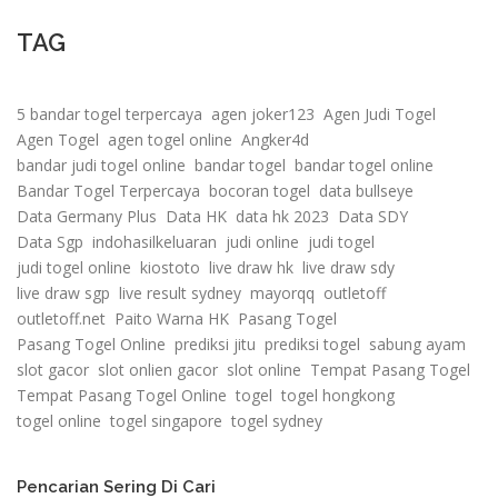
TAG
5 bandar togel terpercaya
agen joker123
Agen Judi Togel
Agen Togel
agen togel online
Angker4d
bandar judi togel online
bandar togel
bandar togel online
Bandar Togel Terpercaya
bocoran togel
data bullseye
Data Germany Plus
Data HK
data hk 2023
Data SDY
Data Sgp
indohasilkeluaran
judi online
judi togel
judi togel online
kiostoto
live draw hk
live draw sdy
live draw sgp
live result sydney
mayorqq
outletoff
outletoff.net
Paito Warna HK
Pasang Togel
Pasang Togel Online
prediksi jitu
prediksi togel
sabung ayam
slot gacor
slot onlien gacor
slot online
Tempat Pasang Togel
Tempat Pasang Togel Online
togel
togel hongkong
togel online
togel singapore
togel sydney
Pencarian Sering Di Cari