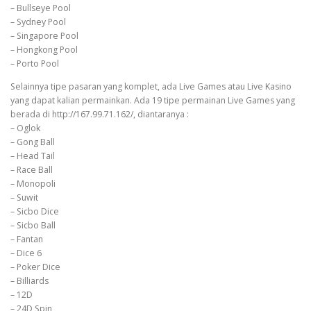
– Bullseye Pool
– Sydney Pool
– Singapore Pool
– Hongkong Pool
– Porto Pool
Selainnya tipe pasaran yang komplet, ada Live Games atau Live Kasino
yang dapat kalian permainkan. Ada 19 tipe permainan Live Games yang
berada di http://167.99.71.162/, diantaranya :
– Oglok
– Gong Ball
– Head Tail
– Race Ball
– Monopoli
– Suwit
– Sicbo Dice
– Sicbo Ball
– Fantan
– Dice 6
– Poker Dice
– Billiards
– 12D
– 24D Spin