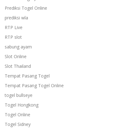
Prediksi Togel Online
prediksi wla
RTP Live
RTP slot
sabung ayam
Slot Online
Slot Thailand
Tempat Pasang Togel
Tempat Pasang Togel Online
togel bullseye
Togel Hongkong
Togel Online
Togel Sidney