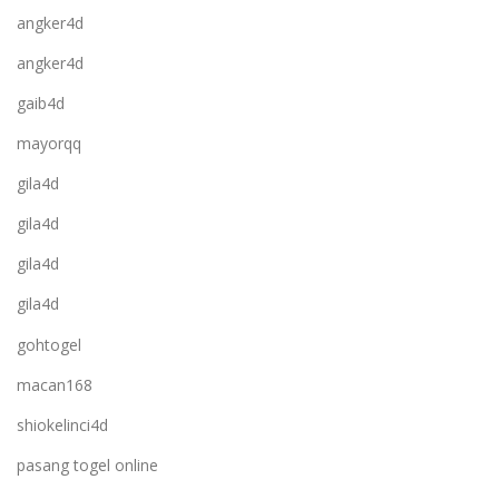
angker4d
angker4d
gaib4d
mayorqq
gila4d
gila4d
gila4d
gila4d
gohtogel
macan168
shiokelinci4d
pasang togel online