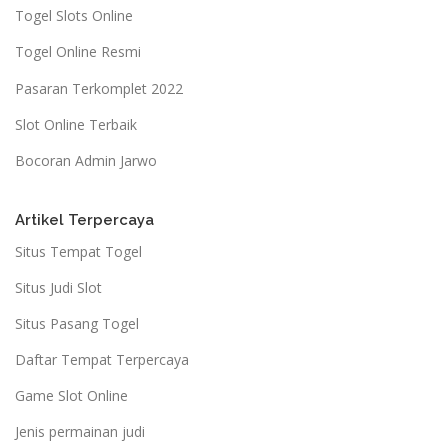
Togel Slots Online
Togel Online Resmi
Pasaran Terkomplet 2022
Slot Online Terbaik
Bocoran Admin Jarwo
Artikel Terpercaya
Situs Tempat Togel
Situs Judi Slot
Situs Pasang Togel
Daftar Tempat Terpercaya
Game Slot Online
Jenis permainan judi