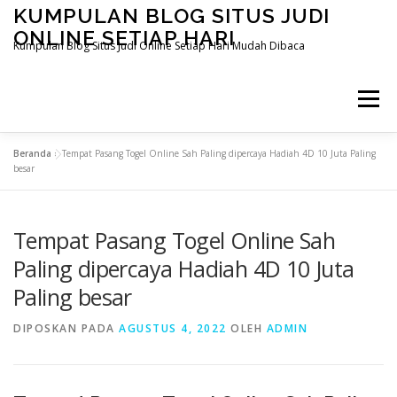
Lompat
KUMPULAN BLOG SITUS JUDI
ke
ONLINE SETIAP HARI
konten
Kumpulan Blog Situs Judi Online Setiap Hari Mudah Dibaca
Menu
Beranda
»
Tempat Pasang Togel Online Sah Paling dipercaya Hadiah 4D 10 Juta Paling
besar
Tempat Pasang Togel Online Sah
Paling dipercaya Hadiah 4D 10 Juta
Paling besar
DIPOSKAN PADA
AGUSTUS 4, 2022
OLEH
ADMIN