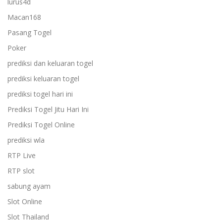
lurus4d
Macan168
Pasang Togel
Poker
prediksi dan keluaran togel
prediksi keluaran togel
prediksi togel hari ini
Prediksi Togel Jitu Hari Ini
Prediksi Togel Online
prediksi wla
RTP Live
RTP slot
sabung ayam
Slot Online
Slot Thailand