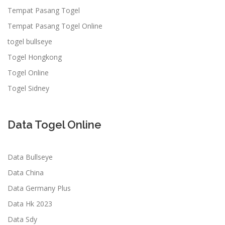
Tempat Pasang Togel
Tempat Pasang Togel Online
togel bullseye
Togel Hongkong
Togel Online
Togel Sidney
Data Togel Online
Data Bullseye
Data China
Data Germany Plus
Data Hk 2023
Data Sdy