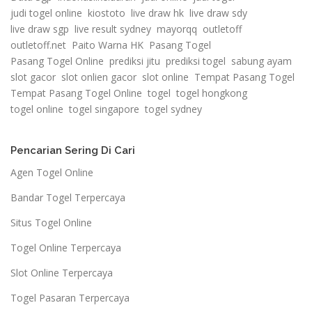
judi togel online
kiostoto
live draw hk
live draw sdy
live draw sgp
live result sydney
mayorqq
outletoff
outletoff.net
Paito Warna HK
Pasang Togel
Pasang Togel Online
prediksi jitu
prediksi togel
sabung ayam
slot gacor
slot onlien gacor
slot online
Tempat Pasang Togel
Tempat Pasang Togel Online
togel
togel hongkong
togel online
togel singapore
togel sydney
Pencarian Sering Di Cari
Agen Togel Online
Bandar Togel Terpercaya
Situs Togel Online
Togel Online Terpercaya
Slot Online Terpercaya
Togel Pasaran Terpercaya