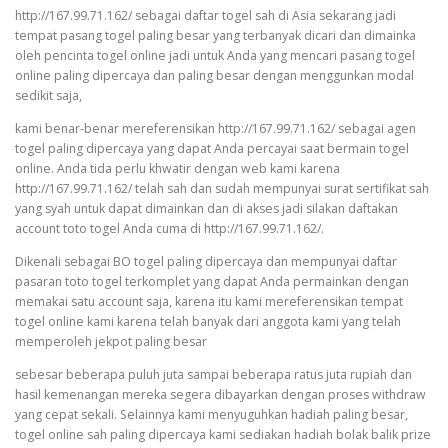
http://167.99.71.162/ sebagai daftar togel sah di Asia sekarang jadi
tempat pasang togel paling besar yang terbanyak dicari dan dimainka
oleh pencinta togel online jadi untuk Anda yang mencari pasang togel
online paling dipercaya dan paling besar dengan menggunkan modal
sedikit saja,
kami benar-benar mereferensikan http://167.99.71.162/ sebagai agen
togel paling dipercaya yang dapat Anda percayai saat bermain togel
online. Anda tida perlu khwatir dengan web kami karena
http://167.99.71.162/ telah sah dan sudah mempunyai surat sertifikat sah
yang syah untuk dapat dimainkan dan di akses jadi silakan daftakan
account toto togel Anda cuma di http://167.99.71.162/.
Dikenali sebagai BO togel paling dipercaya dan mempunyai daftar
pasaran toto togel terkomplet yang dapat Anda permainkan dengan
memakai satu account saja, karena itu kami mereferensikan tempat
togel online kami karena telah banyak dari anggota kami yang telah
memperoleh jekpot paling besar
sebesar beberapa puluh juta sampai beberapa ratus juta rupiah dan
hasil kemenangan mereka segera dibayarkan dengan proses withdraw
yang cepat sekali. Selainnya kami menyuguhkan hadiah paling besar,
togel online sah paling dipercaya kami sediakan hadiah bolak balik prize