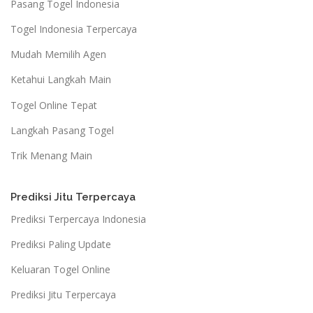
Pasang Togel Indonesia
Togel Indonesia Terpercaya
Mudah Memilih Agen
Ketahui Langkah Main
Togel Online Tepat
Langkah Pasang Togel
Trik Menang Main
Prediksi Jitu Terpercaya
Prediksi Terpercaya Indonesia
Prediksi Paling Update
Keluaran Togel Online
Prediksi Jitu Terpercaya