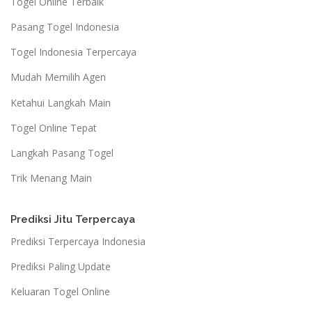
Togel Online Terbaik
Pasang Togel Indonesia
Togel Indonesia Terpercaya
Mudah Memilih Agen
Ketahui Langkah Main
Togel Online Tepat
Langkah Pasang Togel
Trik Menang Main
Prediksi Jitu Terpercaya
Prediksi Terpercaya Indonesia
Prediksi Paling Update
Keluaran Togel Online