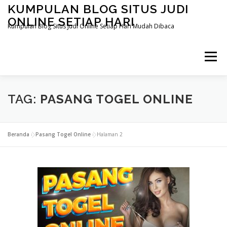
Lompat
KUMPULAN BLOG SITUS JUDI
ke
ONLINE SETIAP HARI
konten
Kumpulan Blog Situs Judi Online Setiap Hari Mudah Dibaca
Menu
TAG:
PASANG TOGEL ONLINE
Beranda
»
Pasang Togel Online
»
Halaman 2