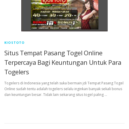
KIOSTOTO
Situs Tempat Pasang Togel Online
Terpercaya Bagi Keuntungan Untuk Para
Togelers
Togelers di Indonesia yang telah suka bermain jdi Tempat Pasang Togel
Online sudah tentu adalah togelers selalu inginkan banyak sekali bonus
dan keuntungan besar. Tidak lain sekarang situs togel paling …