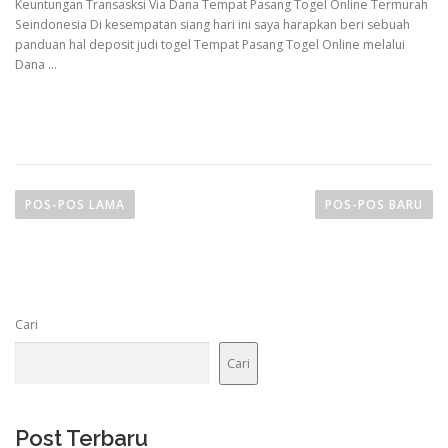
Keuntungan Transasksi Via Dana Tempat Pasang Togel Online Termurah
Seindonesia Di kesempatan siang hari ini saya harapkan beri sebuah
panduan hal deposit judi togel Tempat Pasang Togel Online melalui
Dana …
N
a
POS-POS LAMA
POS-POS BARU
v
i
g
a
Cari
s
i
Cari
p
o
s
Post Terbaru