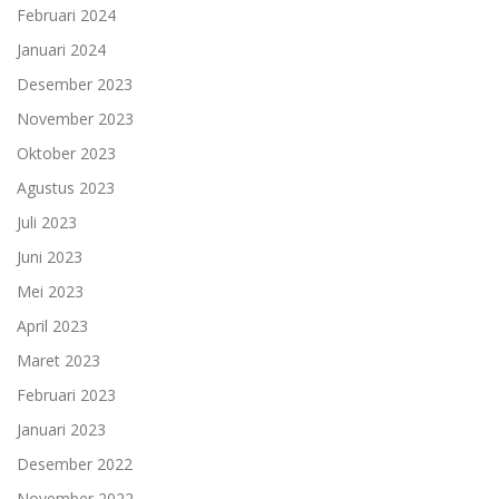
Februari 2024
Januari 2024
Desember 2023
November 2023
Oktober 2023
Agustus 2023
Juli 2023
Juni 2023
Mei 2023
April 2023
Maret 2023
Februari 2023
Januari 2023
Desember 2022
November 2022