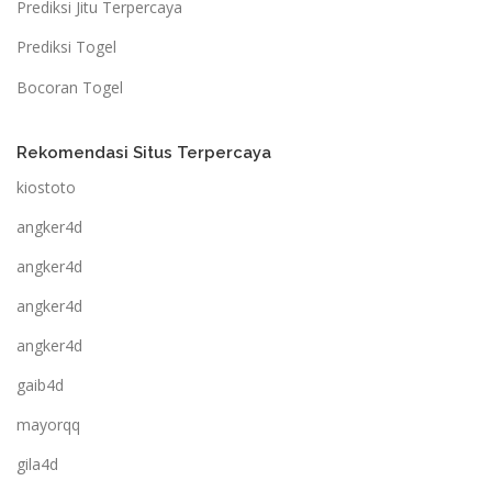
Prediksi Jitu Terpercaya
Prediksi Togel
Bocoran Togel
Rekomendasi Situs Terpercaya
kiostoto
angker4d
angker4d
angker4d
angker4d
gaib4d
mayorqq
gila4d