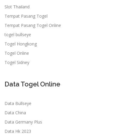
Slot Thailand
Tempat Pasang Togel
Tempat Pasang Togel Online
togel bullseye
Togel Hongkong
Togel Online
Togel Sidney
Data Togel Online
Data Bullseye
Data China
Data Germany Plus
Data Hk 2023