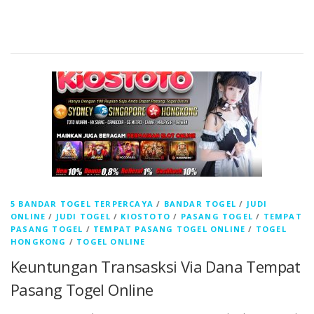
5 BANDAR TOGEL TERPERCAYA
/
BANDAR TOGEL
/
JUDI
ONLINE
/
JUDI TOGEL
/
KIOSTOTO
/
PASANG TOGEL
/
TEMPAT
PASANG TOGEL
/
TEMPAT PASANG TOGEL ONLINE
/
TOGEL
HONGKONG
/
TOGEL ONLINE
Keuntungan Transasksi Via Dana Tempat
Pasang Togel Online